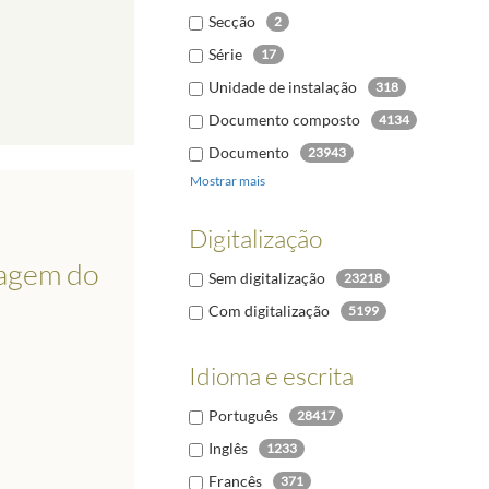
Secção
2
Série
17
Unidade de instalação
318
Documento composto
4134
Documento
23943
Mostrar mais
Digitalização
sagem do
Sem digitalização
23218
Com digitalização
5199
Idioma e escrita
Português
28417
Inglês
1233
Francês
371