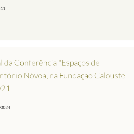
811
l da Conferência "Espaços de
ntónio Nóvoa, na Fundação Calouste
021
00024