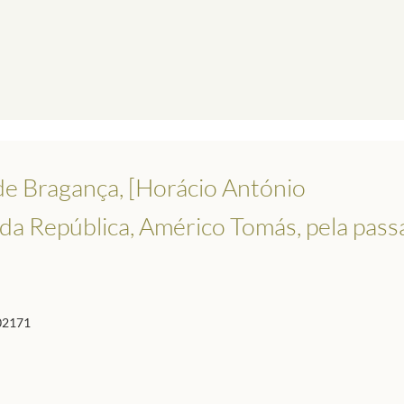
de Bragança, [Horácio António
e da República, Américo Tomás, pela pas
02171