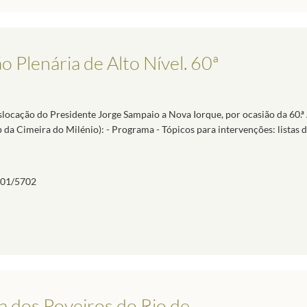
 Plenária de Alto Nível. 60ª
ocação do Presidente Jorge Sampaio a Nova Iorque, por ocasião da 60.ª
 da Cimeira do Milénio): - Programa - Tópicos para intervenções: listas d
01/5702
a dos Poveiros do Rio de