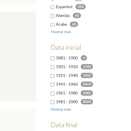
Espanhol
354
Alemão
65
Árabe
63
Mostrar mais
Italiano
46
,
Polaco
30
Data inicial
Búlgaro
24
1881 - 1900
3
Russo
23
1901 - 1920
1143
1921 - 1940
1062
1941 - 1960
5819
1961 - 1980
2681
1981 - 2000
8024
Mostrar mais
2001 - 2020
9659
2021 - 2040
6
Data final