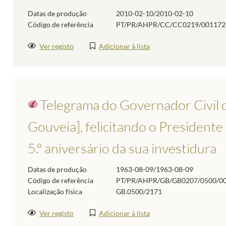
Datas de produção
2010-02-10/2010-02-10
Código de referência
PT/PR/AHPR/CC/CC0219/001172
Ver registo
Adicionar à lista
Telegrama do Governador Civil 
Gouveia], felicitando o President
5.º aniversário da sua investidura
Datas de produção
1963-08-09/1963-08-09
Código de referência
PT/PR/AHPR/GB/GB0207/0500/0
Localização física
GB.0500/2171
Ver registo
Adicionar à lista