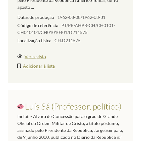
pelo Presidente da República Américo Tomás, de 10
agosto ...
Datas de produção
1962-08-08/1962-08-31
Código de referência
PT/PR/AHPR-CH/CH0101-
CH010104/CH01010401/D211575
Localização física
CH.D211575
Ver registo
Adicionar à lista
Luís Sá (Professor, político)
Inclui: - Alvará de Concessão para o grau de Grande
Oficial da Ordem Militar de Cristo, a título póstumo,
assinado pelo Presidente da República, Jorge Sampaio,
de 9 junho 2000, publicado no Diário da República n.º