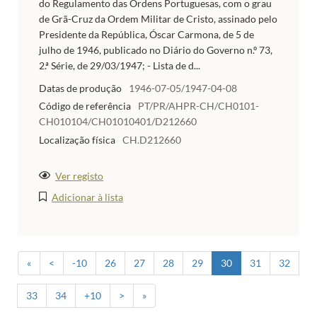
do Regulamento das Ordens Portuguesas, com o grau
de Grã-Cruz da Ordem Militar de Cristo, assinado pelo
Presidente da República, Óscar Carmona, de 5 de
julho de 1946, publicado no Diário do Governo n.º 73,
2.ª Série, de 29/03/1947; - Lista de d...
Datas de produção
1946-07-05/1947-04-08
Código de referência
PT/PR/AHPR-CH/CH0101-
CH010104/CH01010401/D212660
Localização física
CH.D212660
Ver registo
Adicionar à lista
«
<
-10
26
27
28
29
30
31
32
33
34
+10
>
»