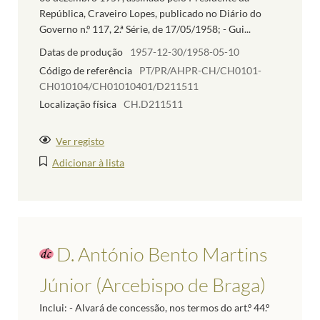
República, Craveiro Lopes, publicado no Diário do
Governo n.º 117, 2.ª Série, de 17/05/1958; - Gui...
Datas de produção
1957-12-30/1958-05-10
Código de referência
PT/PR/AHPR-CH/CH0101-
CH010104/CH01010401/D211511
Localização física
CH.D211511
Ver registo
Adicionar à lista
D. António Bento Martins
Júnior (Arcebispo de Braga)
Inclui: - Alvará de concessão, nos termos do art.º 44.º