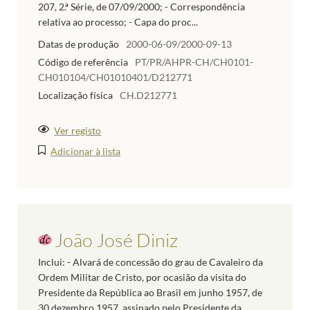
207, 2.ª Série, de 07/09/2000; - Correspondência
relativa ao processo; - Capa do proc...
Datas de produção
2000-06-09/2000-09-13
Código de referência
PT/PR/AHPR-CH/CH0101-
CH010104/CH01010401/D212771
Localização física
CH.D212771
Ver registo
Adicionar à lista
João José Diniz
Inclui: - Alvará de concessão do grau de Cavaleiro da
Ordem Militar de Cristo, por ocasião da visita do
Presidente da República ao Brasil em junho 1957, de
30 dezembro 1957, assinado pelo Presidente da