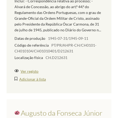
Inclui: - Correspondência relativa ao processo; -
Alvará de Concessão, ao abrigo do art.º 44.º do
Regulamento das Ordens Portuguesas, com o grau de
Grande-Oficial da Ordem Militar de Cristo, assinado
pelo Presidente da República Óscar Carmona, de 31
de julho de 1945, publicado no Diário do Governo n...
Datas de produção
1945-07-31/1945-09-11
Código de referência
PT/PR/AHPR-CH/CH0101-
CH010104/CH01010401/D212631
Localização física
CH.D212631
Ver registo
Adicionar à lista
Augusto da Fonseca Júnior