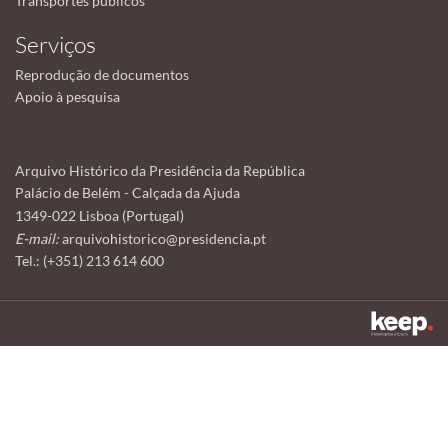
Transportes públicos
Serviços
Reprodução de documentos
Apoio à pesquisa
Arquivo Histórico da Presidência da República
Palácio de Belém - Calçada da Ajuda
1349-022 Lisboa (Portugal)
E-mail:
arquivohistorico@presidencia.pt
Tel.: (+351) 213 614 600
Este sítio utiliza cookies para tornar a sua utilização mais agradável.
Ao continuar a utilizá-lo reconhece e aceita a nossa
política de cookies
Aceitar