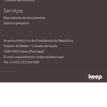
Serviços
Reprodução de documentos
Apoio à pesquisa
Arquivo Histórico da Presidência da República
Palácio de Belém - Calçada da Ajuda
1349-022 Lisboa (Portugal)
E-mail:
arquivohistorico@presidencia.pt
Tel.: (+351) 213 614 600
Este sítio utiliza cookies para tornar a sua utilização mais agradável.
Ao continuar a utilizá-lo reconhece e aceita a nossa
política de cookies
Aceitar