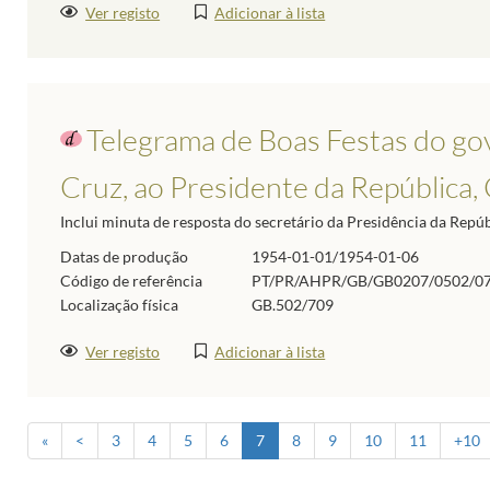
Ver registo
Adicionar à lista
Telegrama de Boas Festas do gov
Cruz, ao Presidente da República,
Inclui minuta de resposta do secretário da Presidência da Repúb
Datas de produção
1954-01-01/1954-01-06
Código de referência
PT/PR/AHPR/GB/GB0207/0502/0
Localização física
GB.502/709
Ver registo
Adicionar à lista
«
<
3
4
5
6
7
8
9
10
11
+10