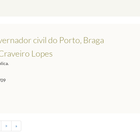
ernador civil do Porto, Braga
 Craveiro Lopes
lica.
709
>
»