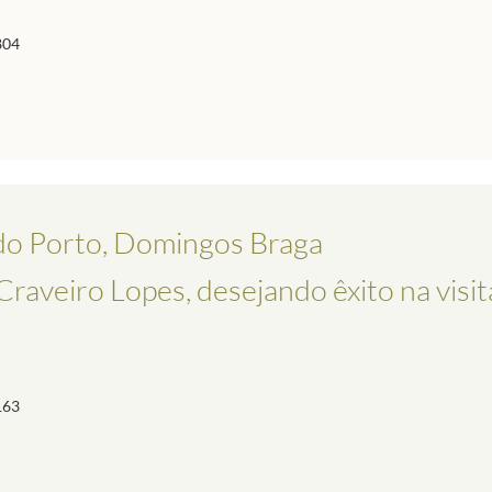
804
do Porto, Domingos Braga
Craveiro Lopes, desejando êxito na visit
163