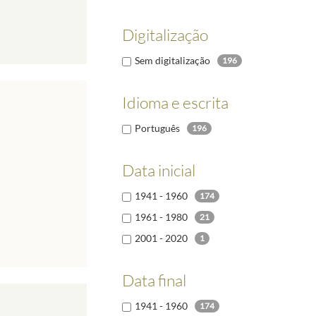
Digitalização
Sem digitalização
196
Idioma e escrita
Português
196
Data inicial
1941 - 1960
174
1961 - 1980
21
2001 - 2020
1
Data final
1941 - 1960
174