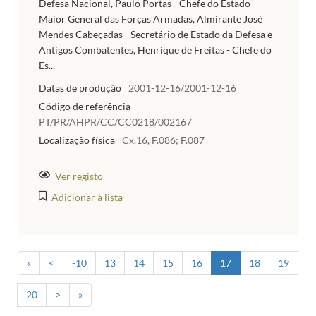
Defesa Nacional, Paulo Portas - Chefe do Estado-
Maior General das Forças Armadas, Almirante José
Mendes Cabeçadas - Secretário de Estado da Defesa e
Antigos Combatentes, Henrique de Freitas - Chefe do
Es...
Datas de produção
2001-12-16/2001-12-16
Código de referência
PT/PR/AHPR/CC/CC0218/002167
Localização física
Cx.16, F.086; F.087
Ver registo
Adicionar à lista
«
<
-10
13
14
15
16
17
18
19
20
>
»