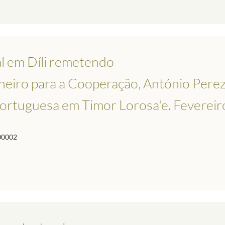
l em Díli remetendo
eiro para a Cooperação, António Pere
 portuguesa em Timor Lorosa'e. Feverei
00002