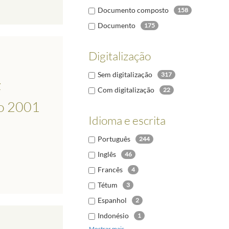
Documento composto
158
Documento
175
Digitalização
Sem digitalização
317
z
Com digitalização
22
ro 2001
Idioma e escrita
Português
244
Inglês
46
Francês
4
Tétum
3
Espanhol
2
Indonésio
1
Mostrar mais