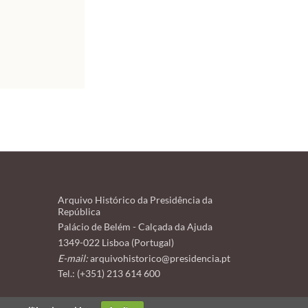
Arquivo Histórico da Presidência da
República
Palácio de Belém - Calçada da Ajuda
1349-022 Lisboa (Portugal)
E-mail:
arquivohistorico@presidencia.pt
Tel.: (+351) 213 614 600