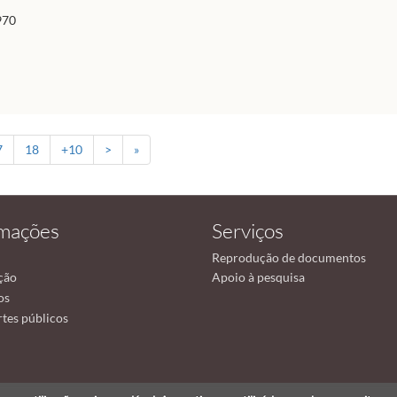
970
7
18
+10
>
»
rmações
Serviços
Reprodução de documentos
ção
Apoio à pesquisa
os
tes públicos