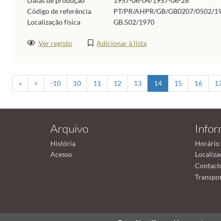
Datas de produção
1957-06-04/1957-06-28
Código de referência
PT/PR/AHPR/GB/GB0207/0502/1
Localização física
GB.502/1970
Ver registo
Adicionar à lista
«
<
-10
10
11
12
13
14
15
16
1
Arquivo
Info
História
Horário
Acesso
Localiza
Contact
Transpor