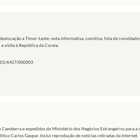
 deslocação a Timor-Leste; nota informativa, comitiva, lista de convidado
 a visita à República da Coreia.
01/6427/000003
m Camberra e expedidos do Ministério dos Negócios Estrangeiros para a
ítico Carlos Gaspar. Inclui reprodução de notícias retiradas da Internet.