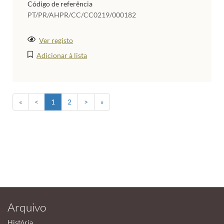
Código de referência
PT/PR/AHPR/CC/CC0219/000182
Ver registo
Adicionar à lista
«
<
1
2
>
»
Arquivo
História