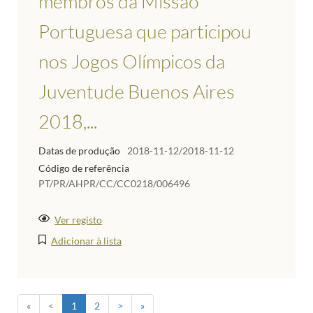
membros da Missão
Portuguesa que participou
nos Jogos Olímpicos da
Juventude Buenos Aires
2018,...
Datas de produção
2018-11-12/2018-11-12
Código de referência
PT/PR/AHPR/CC/CC0218/006496
Ver registo
Adicionar à lista
«
<
1
2
>
»