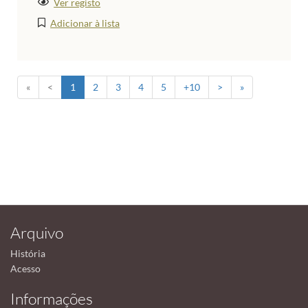
Ver registo
Adicionar à lista
«
<
1
2
3
4
5
+10
>
»
Arquivo
História
Acesso
Informações