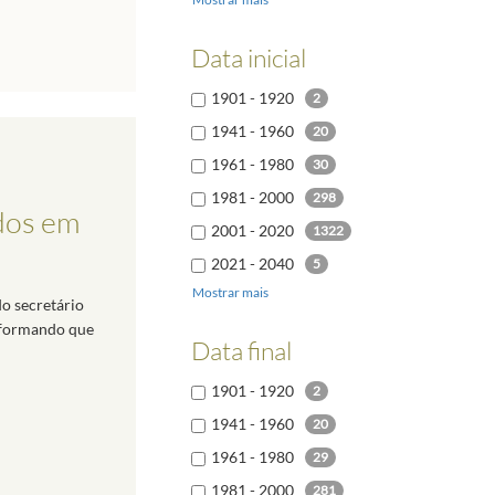
Alemão
7
Russo
7
Data inicial
Ucraniano
6
1901 - 1920
2
Sueco
5
1941 - 1960
20
1961 - 1980
30
1981 - 2000
298
dos em
2001 - 2020
1322
2021 - 2040
5
Mostrar mais
do secretário
informando que
Data final
1901 - 1920
2
1941 - 1960
20
1961 - 1980
29
1981 - 2000
281