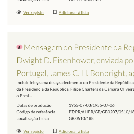
Ver registo
Adicionar à lista
Mensagem do Presidente da Rep
Dwight D. Eisenhower, enviada po
Portugal, James C. H. Bonbright, a
Inclui: Telegrama de agradecimento do Presidente da República,
da Presidência da República, Filipe Charters da Câmara Olivei
o Presi...
Datas de produção
1955-07-03/1955-07-06
Código de referência
PT/PR/AHPR/GB/GB0207/0510/1
Localização física
GB.0510/188
Ver registo
Adicionar à lista