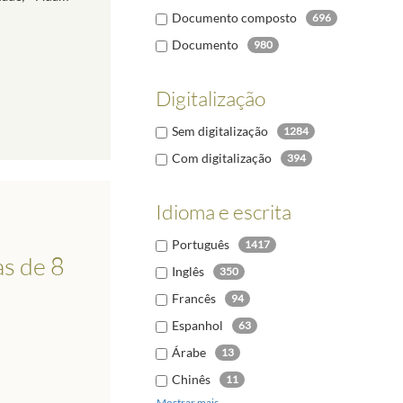
Documento composto
696
Documento
980
Digitalização
Sem digitalização
1284
Com digitalização
394
Idioma e escrita
Português
1417
as de 8
Inglês
350
Francês
94
Espanhol
63
Árabe
13
Chinês
11
Mostrar mais