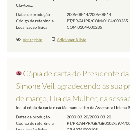
Clayton...
Datas de produção
2005-08-14/2005-08-14
Código de referência
PT/PR/AHPR/COM/0104/000285
Localização física
COM.0104/000285
Ver registo
Adicionar à lista
Cópia de carta do Presidente da
Simone Veil, agradecendo as sua pr
de março, Dia da Mulher, na sessão 
Inclui cópia da carta e cartão manuscrito da Assessora Helena B
Datas de produção
2000-03-20/2000-03-20
Código de referência
PT/PR/AHPR/GB/GB0102/5974/0
Localização física
GB.5974/000105