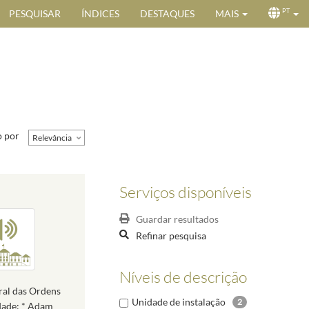
PESQUISAR
ÍNDICES
DESTAQUES
MAIS
PT
 por
Relevância
Serviços disponíveis
Guardar resultados
Refinar pesquisa
Níveis de descrição
ral das Ordens
Unidade de instalação
2
rdade; * Adam