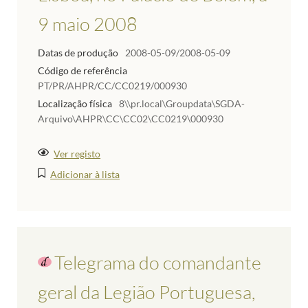
9 maio 2008
Datas de produção
2008-05-09/2008-05-09
Código de referência
PT/PR/AHPR/CC/CC0219/000930
Localização física
8\\pr.local\Groupdata\SGDA-
Arquivo\AHPR\CC\CC02\CC0219\000930
Ver registo
Adicionar à lista
Telegrama do comandante
geral da Legião Portuguesa,