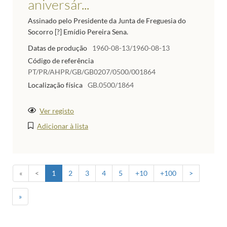
aniversár...
Assinado pelo Presidente da Junta de Freguesia do
Socorro [?] Emídio Pereira Sena.
Datas de produção
1960-08-13/1960-08-13
Código de referência
PT/PR/AHPR/GB/GB0207/0500/001864
Localização física
GB.0500/1864
Ver registo
Adicionar à lista
«
<
1
2
3
4
5
+10
+100
>
»