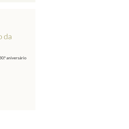
o da
0.º aniversário