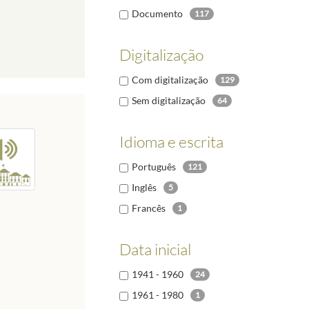
Documento
117
Digitalização
Com digitalização
129
Sem digitalização
64
Idioma e escrita
Português
121
Inglês
5
Francês
1
Data inicial
1941 - 1960
24
1961 - 1980
1