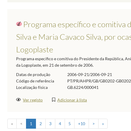
Programa específico e comitiva 
Silva e Maria Cavaco Silva, por oc
Logoplaste
Programa específico e comitiva do Presidente da República, Aní
da Logoplaste, em 21 de setembro de 2006.
Datas de produção
2006-09-21/2006-09-21
Código de referência
PT/PR/AHPR/GB/GB0202-GB0202
Localização física
GB.6224/000041
Ver registo
Adicionar à lista
«
<
1
2
3
4
5
+10
>
»