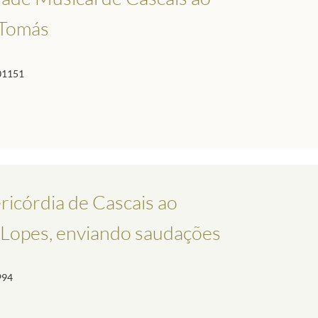
 Tomás
01151
ricórdia de Cascais ao
o Lopes, enviando saudações
994