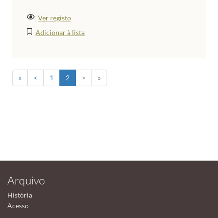
Ver registo
Adicionar à lista
«
<
1
2
>
»
Arquivo
História
Acesso