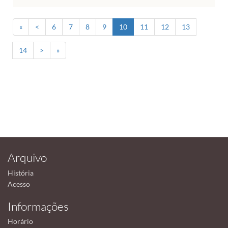
«
<
6
7
8
9
10
11
12
13
14
>
»
Arquivo
História
Acesso
Informações
Horário