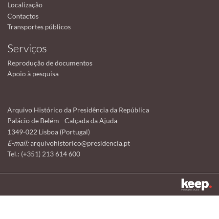
Localização
Contactos
Transportes públicos
Serviços
Reprodução de documentos
Apoio à pesquisa
Arquivo Histórico da Presidência da República
Palácio de Belém - Calçada da Ajuda
1349-022 Lisboa (Portugal)
E-mail:
arquivohistorico@presidencia.pt
Tel.: (+351) 213 614 600
Este sítio utiliza cookies para tornar a sua utilização mais agradável.
Ao continuar a utilizá-lo reconhece e aceita a nossa
política de cookies