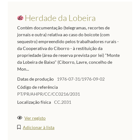
Herdade da Lobeira
Contém documentação (telegramas, recortes de
jornais e outra) relativa ao caso do boicote (com
sequestro) empreendido pelos trabalhadores rurais -
da Cooperativa do Ciborro - à restituição da
propriedade (área de reserva prevista por lei) "Monte
da Lobeira de Baixo" (Ciborro, Lavre, concelho de
Mon...
Datas de produção
1976-07-31/1976-09-02
Código de referência
PT/PR/AHPR/CC/CC0216/2031
Localização física
CC.2031
Ver registo
Adicionar à lista