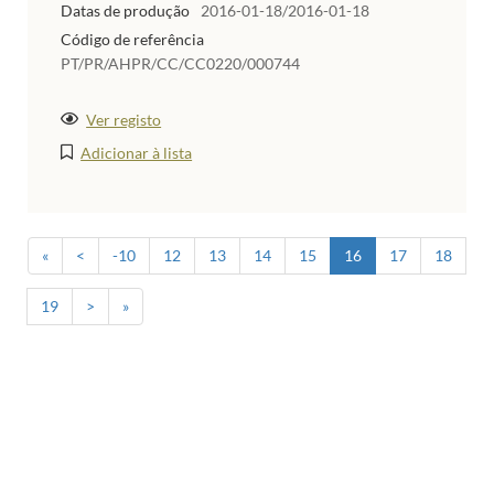
Datas de produção
2016-01-18/2016-01-18
Código de referência
PT/PR/AHPR/CC/CC0220/000744
Ver registo
Adicionar à lista
«
<
-10
12
13
14
15
16
17
18
19
>
»