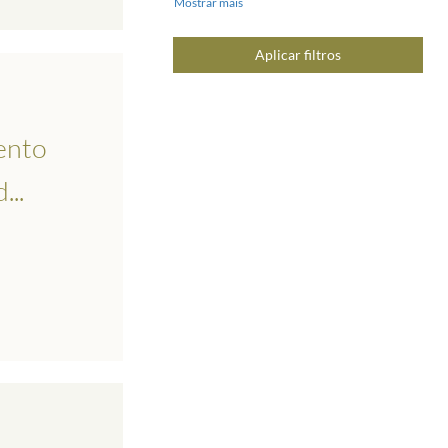
Mostrar mais
Aplicar filtros
ento
...