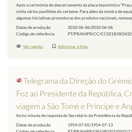
Após a cerimónia de descerramento da placa toponímica “Praça
visita vários pavilhões do certame. Para além da mostra de equi
algumas iniciativas promotoras dos produtos nacionais, nomead
Datas de produção
2010-06-06/2010-06-06
Código de referência
PT/PR/AHPR/CC/CC0218/003432
Ver registo
Adicionar à lista
Telegrama da Direção do Grémio
Foz ao Presidente da República, C
viagem a São Tomé e Príncipe e An
Inclui minuta de resposta do Secretário da Presidência da Repúb
Datas de produção
1954-07-05/1954-07-13
Código de referência
PT/PR/AHPR/GB/GB0207/0502/1