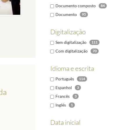
Documento composto
84
Documento
95
Digitalização
Sem digitalização
111
Com digitalização
70
Idioma e escrita
Português
114
Espanhol
3
da
Francês
3
Inglês
1
Data inicial