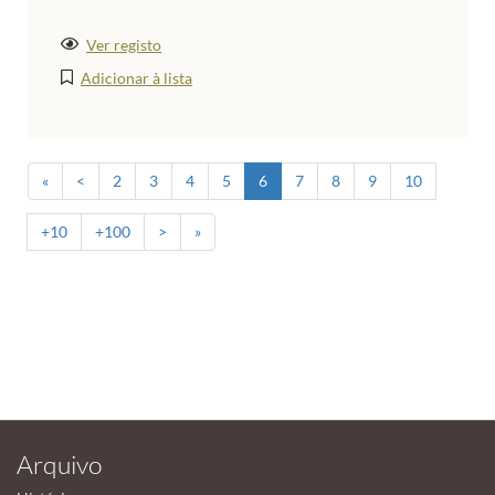
Ver registo
Adicionar à lista
«
<
2
3
4
5
6
7
8
9
10
+10
+100
>
»
Arquivo