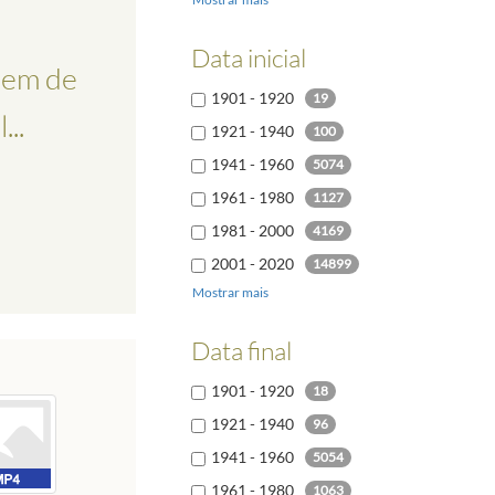
Italiano
48
Turco
20
Data inicial
gem de
Chinês
19
1901 - 1920
19
Polaco
18
..
1921 - 1940
100
1941 - 1960
5074
1961 - 1980
1127
1981 - 2000
4169
2001 - 2020
14899
Mostrar mais
2021 - 2040
204
Data final
1901 - 1920
18
1921 - 1940
96
1941 - 1960
5054
1961 - 1980
1063