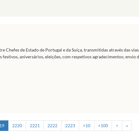
re Chefes de Estado de Portugal e da Suíça, transmitidas através das via
s festivos, aniversários, eleições, com respetivos agradecimentos; envio 
19
2220
2221
2222
2223
+10
+100
>
»