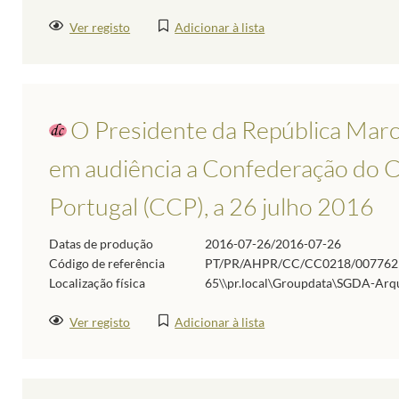
Ver registo
Adicionar à lista
O Presidente da República Marc
em audiência a Confederação do C
Portugal (CCP), a 26 julho 2016
Datas de produção
2016-07-26/2016-07-26
Código de referência
PT/PR/AHPR/CC/CC0218/007762
Localização física
65\\pr.local\Groupdata\SGDA-A
Ver registo
Adicionar à lista