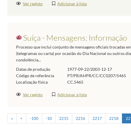
Ver registo
Adicionar à lista
Suíça - Mensagens; Informação
Processo que inclui conjunto de mensagens oficiais trocadas ent
(telegramas ou carta) por ocasião do Dia Nacional ou outros dia
condolência...
Datas de produção
1977-09-22/2003-12-17
Código de referência
PT/PR/AHPR/CC/CC0207/5465
Localização física
CC.5465
Ver registo
Adicionar à lista
«
<
-100
-10
2215
2216
2217
2218
22