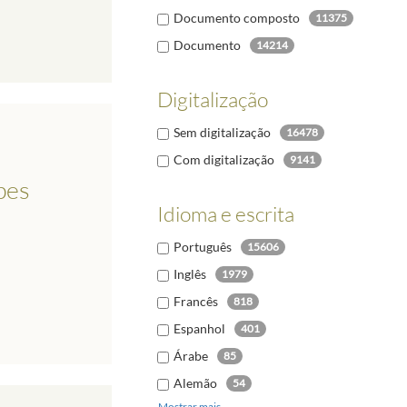
Documento composto
11375
Documento
14214
Digitalização
Sem digitalização
16478
Com digitalização
9141
pes
Idioma e escrita
Português
15606
Inglês
1979
Francês
818
Espanhol
401
Árabe
85
Alemão
54
Mostrar mais