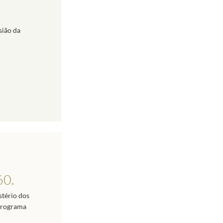
sião da
60.
stério dos
 programa