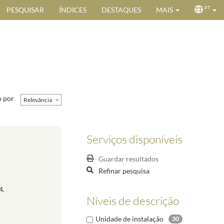
PESQUISAR
ÍNDICES
DESTAQUES
MAIS
PT
 por
Relevância
Serviços disponíveis
Guardar resultados
Refinar pesquisa
4.
Níveis de descrição
Unidade de instalação
30