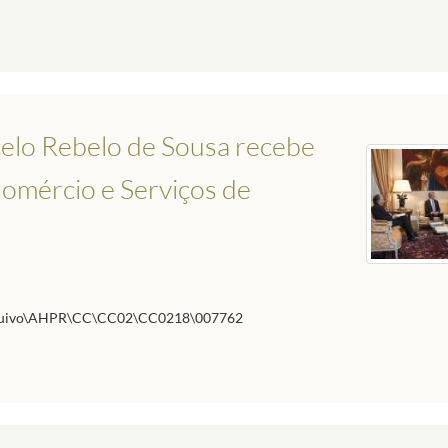
elo Rebelo de Sousa recebe
omércio e Serviços de
rquivo\AHPR\CC\CC02\CC0218\007762