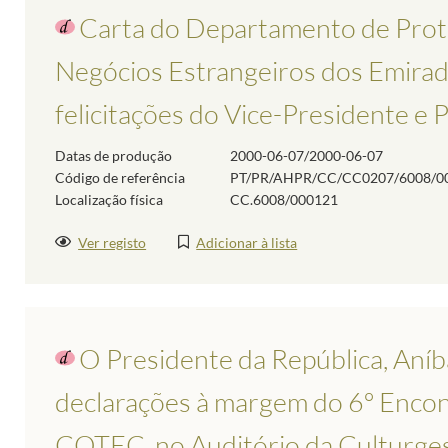
Carta do Departamento de Proto
Negócios Estrangeiros dos Emira
felicitações do Vice-Presidente e 
Datas de produção
2000-06-07/2000-06-07
Código de referência
PT/PR/AHPR/CC/CC0207/6008/0
Localização física
CC.6008/000121
Ver registo
Adicionar à lista
O Presidente da República, Aníba
declarações à margem do 6º Enco
COTEC, no Auditório da Culturges