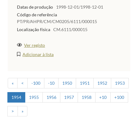
Datas de produção
1998-12-01/1998-12-01
Código de referência
PT/PR/AHPR/CM/CM0205/6111/000015
Localização física
CM.6111/000015
Ver registo
Adicionar à lista
«
<
-100
-10
1950
1951
1952
1953
1954
1955
1956
1957
1958
+10
+100
>
»