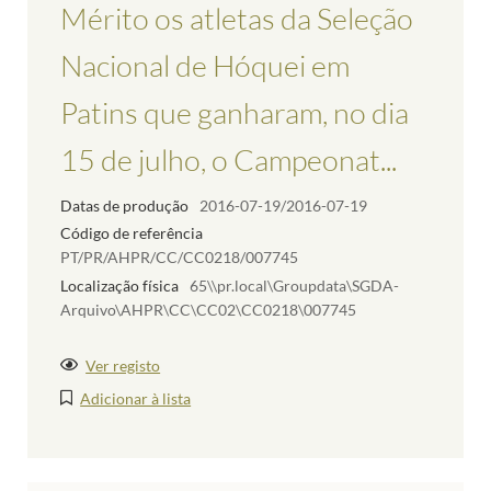
Mérito os atletas da Seleção
Nacional de Hóquei em
Patins que ganharam, no dia
15 de julho, o Campeonat...
Datas de produção
2016-07-19/2016-07-19
Código de referência
PT/PR/AHPR/CC/CC0218/007745
Localização física
65\\pr.local\Groupdata\SGDA-
Arquivo\AHPR\CC\CC02\CC0218\007745
Ver registo
Adicionar à lista