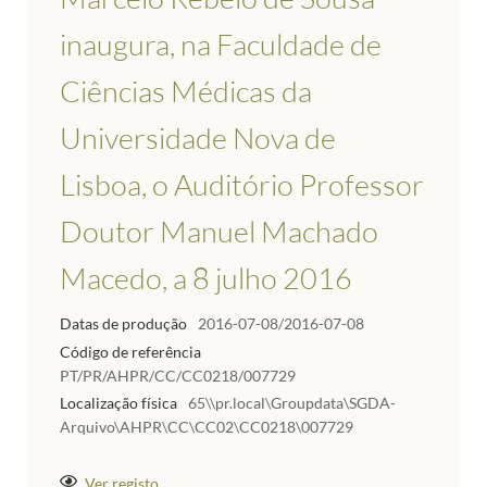
inaugura, na Faculdade de
Ciências Médicas da
Universidade Nova de
Lisboa, o Auditório Professor
Doutor Manuel Machado
Macedo, a 8 julho 2016
Datas de produção
2016-07-08/2016-07-08
Código de referência
PT/PR/AHPR/CC/CC0218/007729
Localização física
65\\pr.local\Groupdata\SGDA-
Arquivo\AHPR\CC\CC02\CC0218\007729
Ver registo