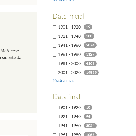
Italiano
48
Turco
20
Data inicial
Chinês
19
1901 - 1920
19
Polaco
18
1921 - 1940
100
1941 - 1960
5074
n McAleese.
1961 - 1980
1127
residente da
1981 - 2000
4169
2001 - 2020
14899
Mostrar mais
2021 - 2040
204
Data final
1901 - 1920
18
1921 - 1940
96
1941 - 1960
5054
1961 - 1980
1063