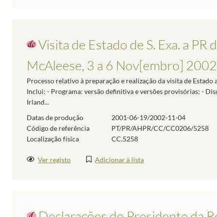
Visita de Estado de S. Exa. a PR d
McAleese, 3 a 6 Nov[embro] 2002
Processo relativo à preparação e realização da visita de Estad
Inclui: - Programa: versão definitiva e versões provisórias; - 
Irland...
Datas de produção
2001-06-19/2002-11-04
Código de referência
PT/PR/AHPR/CC/CC0206/5258
Localização física
CC.5258
Ver registo
Adicionar à lista
Declarações do Presidente da Re