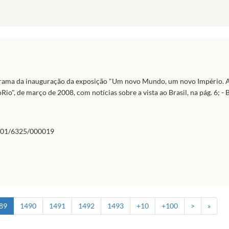
Programa da inauguração da exposição "Um novo Mundo, um novo Império. 
io", de março de 2008, com notícias sobre a vista ao Brasil, na pág. 6; -
01/6325/000019
89
1490
1491
1492
1493
+10
+100
>
»