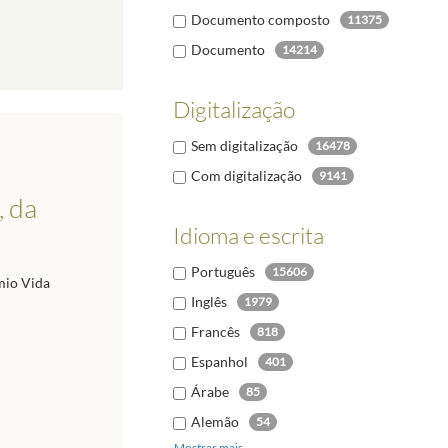
Documento composto
11375
Documento
14214
Digitalização
Sem digitalização
16478
Com digitalização
9141
, da
Idioma e escrita
Português
15606
mio Vida
Inglês
1979
Francês
818
Espanhol
401
Árabe
85
Alemão
54
Mostrar mais