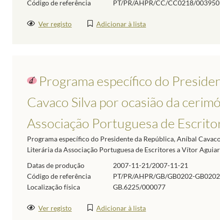
Código de referência
PT/PR/AHPR/CC/CC0218/003950
Ver registo
Adicionar à lista
Programa específico do Presiden
Cavaco Silva por ocasião da cerimó
Associação Portuguesa de Escrito
Programa específico do Presidente da República, Aníbal Cavaco 
Literária da Associação Portuguesa de Escritores a Vítor Aguiar
Datas de produção
2007-11-21/2007-11-21
Código de referência
PT/PR/AHPR/GB/GB0202-GB0202
Localização física
GB.6225/000077
Ver registo
Adicionar à lista