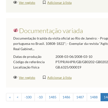
Ver registo
Adicionar à lista
Documentação variada
Documentação trazida da visita oficial ao Rio de Janeiro: - 
portuguesa no Brasil. 10808-1822"; - Exemplar da revista "AgitoR
Real Gabinet...
Datas de produção
2008-03-06/2008-03-10
Código de referência
PT/PR/AHPR/GB/GB0202-GB0202
Localização física
GB.6325/000019
Ver registo
Adicionar à lista
«
<
-100
-10
1485
1486
1487
1488
14