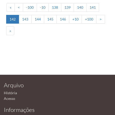
«
<
-100
-10
138
139
140
141
142
143
144
145
146
+10
+100
>
»
Arquivo
História
Acesso
Informações