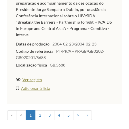
preparação e acompanhamento da deslocação do
Presidente Jorge Sampaio a Dublin, por ocasião da
Conferência Internacional sobre o HIV/SIDA
"Breaking the Barriers - Partnership to fight HIV/AIDS
in Europe and Central Asia": - Programa - Comitiva -
Interve...
Datas de produção
2004-02-23/2004-02-23
Código de referência
PT/PR/AHPR/GB/GB0202-
GB020201/5688
Localização física
GB.5688
Ver registo
Adicionar à lista
«
<
1
2
3
4
5
>
»