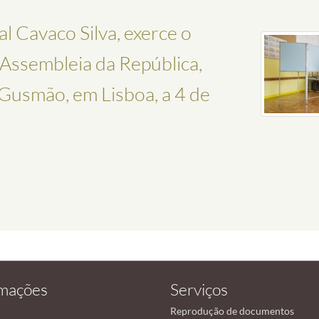
l Cavaco Silva, exerce o
a Assembleia da República,
Gusmão, em Lisboa, a 4 de
rmações
Serviços
Reprodução de documentos