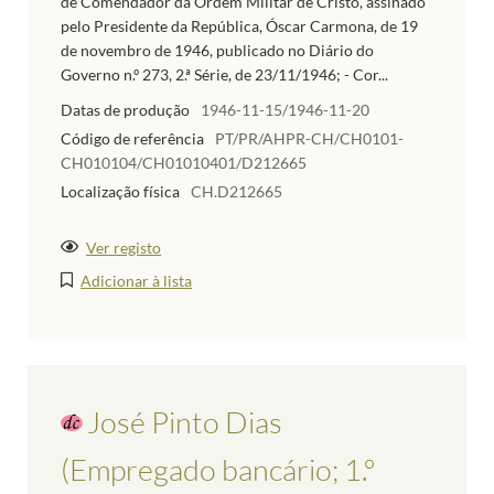
de Comendador da Ordem Militar de Cristo, assinado
pelo Presidente da República, Óscar Carmona, de 19
de novembro de 1946, publicado no Diário do
Governo n.º 273, 2.ª Série, de 23/11/1946; - Cor...
Datas de produção
1946-11-15/1946-11-20
Código de referência
PT/PR/AHPR-CH/CH0101-
CH010104/CH01010401/D212665
Localização física
CH.D212665
Ver registo
Adicionar à lista
José Pinto Dias
(Empregado bancário; 1.º