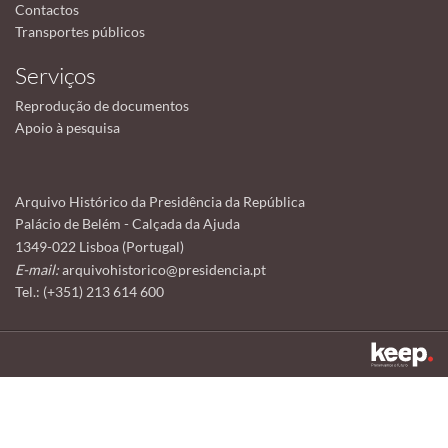
Contactos
Transportes públicos
Serviços
Reprodução de documentos
Apoio à pesquisa
Arquivo Histórico da Presidência da República
Palácio de Belém - Calçada da Ajuda
1349-022 Lisboa (Portugal)
E-mail:
arquivohistorico@presidencia.pt
Tel.: (+351) 213 614 600
Este sítio utiliza cookies para tornar a sua utilização mais agradável.
Ao continuar a utilizá-lo reconhece e aceita a nossa
política de cookies