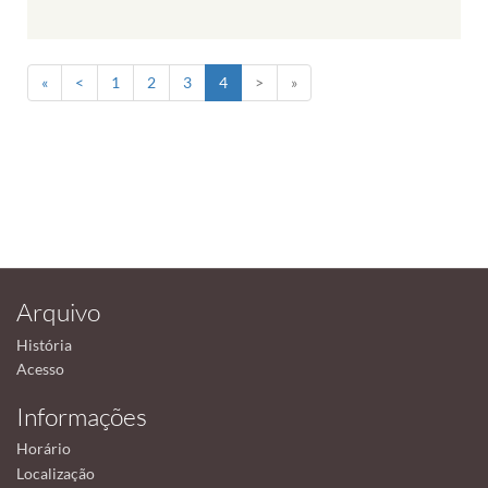
«
<
1
2
3
4
>
»
Arquivo
História
Acesso
Informações
Horário
Localização