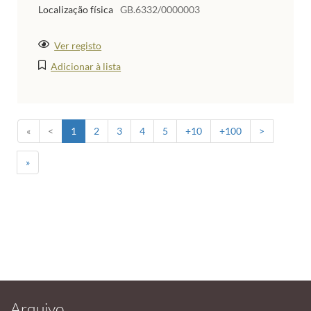
Localização física
GB.6332/0000003
Ver registo
Adicionar à lista
«
<
1
2
3
4
5
+10
+100
>
»
Arquivo