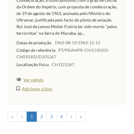
Condecoração, a título póstumo, com o grau de Oficial
da Ordem do Império, com proposta de condecoração,
de 19 de agosto de 1963, assinada pelo Ministro do
Ultramar, justificada pelo facto do piloto de aviação
Rui José de Lemos Moller Freiria ter sido morto "pelos
terroristas" na Serra do Mucaba, ap...
Datas de produção
1963-08-19/1963-11-13
Código de referência
PT/PR/AHPR-CH/CH0101-
CH010102/D201267
Localização física
CH.D21267
Ver registo
Adicionar à lista
«
<
1
2
3
4
>
»