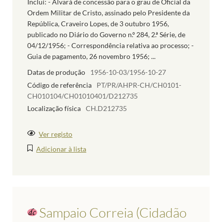
Inclui: - Alvará de concessão para o grau de Oficial da
Ordem Militar de Cristo, assinado pelo Presidente da
República, Craveiro Lopes, de 3 outubro 1956,
publicado no Diário do Governo n.º 284, 2.ª Série, de
04/12/1956; - Correspondência relativa ao processo; -
Guia de pagamento, 26 novembro 1956; ...
Datas de produção
1956-10-03/1956-10-27
Código de referência
PT/PR/AHPR-CH/CH0101-
CH010104/CH01010401/D212735
Localização física
CH.D212735
Ver registo
Adicionar à lista
Sampaio Correia (Cidadão