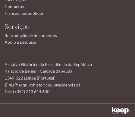
Contactos
Transportes públicos
Serviços
Reprodução de documentos
Apoio à pesquisa
Arquivo Histórico da Presidência da República
Palácio de Belém - Calçada da Ajuda
1349-022 Lisboa (Portugal)
E-mail:
arquivohistorico@presidencia.pt
Tel.: (+351) 213 614 600
Este sítio utiliza cookies para tornar a sua utilização mais agradável.
Ao continuar a utilizá-lo reconhece e aceita a nossa
política de cookies