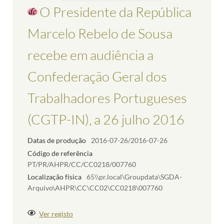
O Presidente da República
Marcelo Rebelo de Sousa
recebe em audiência a
Confederação Geral dos
Trabalhadores Portugueses
(CGTP-IN), a 26 julho 2016
Datas de produção
2016-07-26/2016-07-26
Código de referência
PT/PR/AHPR/CC/CC0218/007760
Localização física
65\\pr.local\Groupdata\SGDA-
Arquivo\AHPR\CC\CC02\CC0218\007760
Ver registo