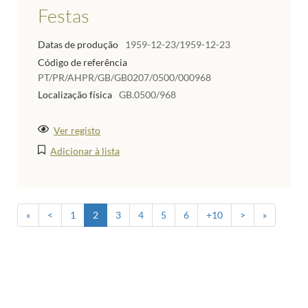
Festas
Datas de produção
1959-12-23/1959-12-23
Código de referência
PT/PR/AHPR/GB/GB0207/0500/000968
Localização física
GB.0500/968
Ver registo
Adicionar à lista
«
<
1
2
3
4
5
6
+10
>
»