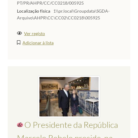
PT/PR/AHPR/CC/CC0218/005925
Localização física
1\\pr.local\Groupdata\SGDA-
Arquivo\AHPR\CC\CC02\CC0218\005925
Ver registo
Adicionar à lista
O Presidente da República
Marcelo Rebelo preside, na