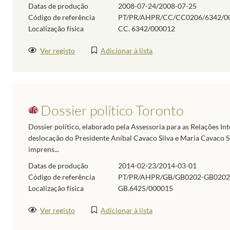
Datas de produção
2008-07-24/2008-07-25
Código de referência
PT/PR/AHPR/CC/CC0206/6342/0
Localização física
CC. 6342/000012
Ver registo
Adicionar à lista
Dossier político Toronto
Dossier político, elaborado pela Assessoria para as Relações In
deslocação do Presidente Aníbal Cavaco Silva e Maria Cavaco Sil
imprens...
Datas de produção
2014-02-23/2014-03-01
Código de referência
PT/PR/AHPR/GB/GB0202-GB0202
Localização física
GB.6425/000015
Ver registo
Adicionar à lista