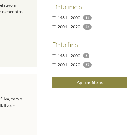
elativo à
Data inicial
ra o encontro
1981 - 2000
11
2001 - 2020
66
Data final
1981 - 2000
3
2001 - 2020
67
Aplicar filtros
Silva, com o
 Ilves -