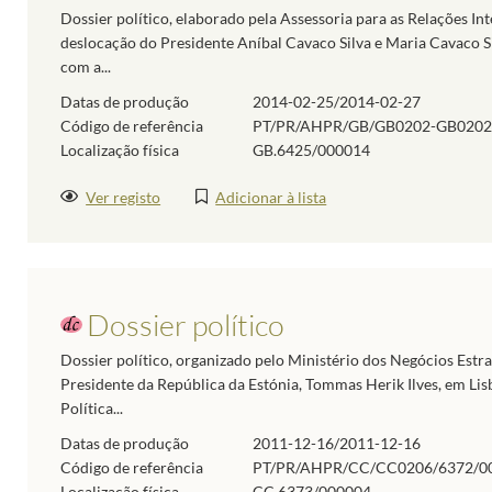
Dossier político, elaborado pela Assessoria para as Relações In
deslocação do Presidente Aníbal Cavaco Silva e Maria Cavaco Sil
com a...
Datas de produção
2014-02-25/2014-02-27
Código de referência
PT/PR/AHPR/GB/GB0202-GB0202
Localização física
GB.6425/000014
Ver registo
Adicionar à lista
Dossier político
Dossier político, organizado pelo Ministério dos Negócios Estra
Presidente da República da Estónia, Tommas Herik Ilves, em Lisb
Política...
Datas de produção
2011-12-16/2011-12-16
Código de referência
PT/PR/AHPR/CC/CC0206/6372/0
Localização física
CC.6373/000004