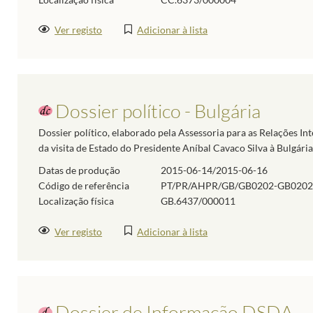
Ver registo
Adicionar à lista
Dossier político - Bulgária
Dossier político, elaborado pela Assessoria para as Relações I
da visita de Estado do Presidente Aníbal Cavaco Silva à Bulgária
Datas de produção
2015-06-14/2015-06-16
Código de referência
PT/PR/AHPR/GB/GB0202-GB0202
Localização física
GB.6437/000011
Ver registo
Adicionar à lista
Dossier de Informação DSDA