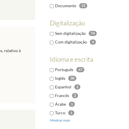
Documento
15
Digitalização
Sem digitalização
74
Com digitalização
4
, relativo à
Idioma e escrita
Português
67
Inglês
38
Espanhol
2
Francês
2
Árabe
1
Turco
1
Mostrar mais