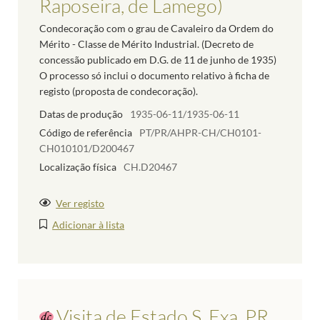
Raposeira, de Lamego)
Condecoração com o grau de Cavaleiro da Ordem do
Mérito - Classe de Mérito Industrial. (Decreto de
concessão publicado em D.G. de 11 de junho de 1935)
O processo só inclui o documento relativo à ficha de
registo (proposta de condecoração).
Datas de produção
1935-06-11/1935-06-11
Código de referência
PT/PR/AHPR-CH/CH0101-
CH010101/D200467
Localização física
CH.D20467
Ver registo
Adicionar à lista
Visita de Estado S. Exa. PR