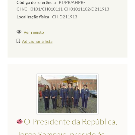
Código de referência
PT/PR/AHPR-
CH/CH0101/CH010111-CH01011102/D211913
Localização física
CH.D211913
Ver registo
Adicionar à lista
O Presidente da República,
Jorge Sampaio, preside às