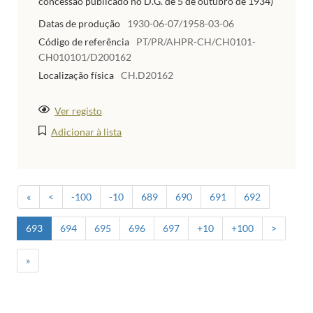
concessão publicado no D.G. de 5 de outubro de 1934)
Datas de produção
1930-06-07/1958-03-06
Código de referência
PT/PR/AHPR-CH/CH0101-
CH010101/D200162
Localização física
CH.D20162
Ver registo
Adicionar à lista
«
<
-100
-10
689
690
691
692
693
694
695
696
697
+10
+100
>
»