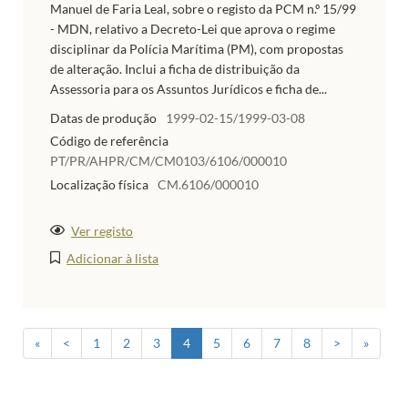
Manuel de Faria Leal, sobre o registo da PCM n.º 15/99
- MDN, relativo a Decreto-Lei que aprova o regime
disciplinar da Polícia Marítima (PM), com propostas
de alteração. Inclui a ficha de distribuição da
Assessoria para os Assuntos Jurídicos e ficha de...
Datas de produção
1999-02-15/1999-03-08
Código de referência
PT/PR/AHPR/CM/CM0103/6106/000010
Localização física
CM.6106/000010
Ver registo
Adicionar à lista
«
<
1
2
3
4
5
6
7
8
>
»