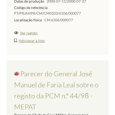
Datas de produção
2000-07-11/2000-07-27
Código de referência
PT/PR/AHPR/CM/CM0103/6106/000077
Localização física
CM.6106/000077
Ver registo
Adicionar à lista
Parecer do General José
Manuel de Faria Leal sobre o
registo da PCM n.º 44/98 -
MEPAT
Parecer do Chefe da Casa Militar, General José