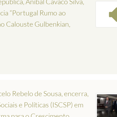
ública, Aníbal Cavaco Silva,
ncia “Portugal Rumo ao
o Calouste Gulbenkian,
elo Rebelo de Sousa, encerra,
ociais e Políticas (ISCSP) em
orma para o Crescimento