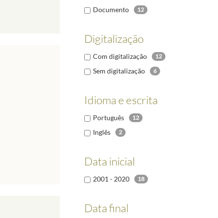
Documento
12
Digitalização
Com digitalização
12
Sem digitalização
6
Idioma e escrita
Português
12
Inglês
2
Data inicial
2001 - 2020
18
Data final