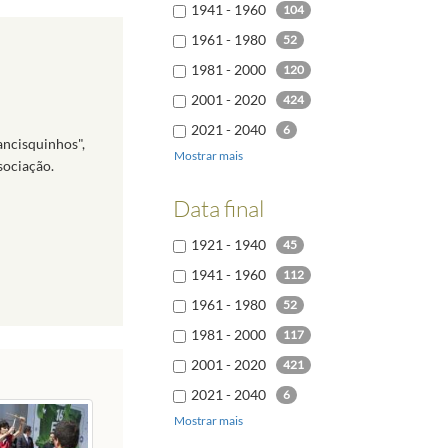
1941 - 1960
104
1961 - 1980
52
1981 - 2000
120
2001 - 2020
424
2021 - 2040
6
ancisquinhos",
Mostrar mais
sociação.
Data final
1921 - 1940
45
1941 - 1960
112
1961 - 1980
52
1981 - 2000
117
2001 - 2020
421
2021 - 2040
6
Mostrar mais