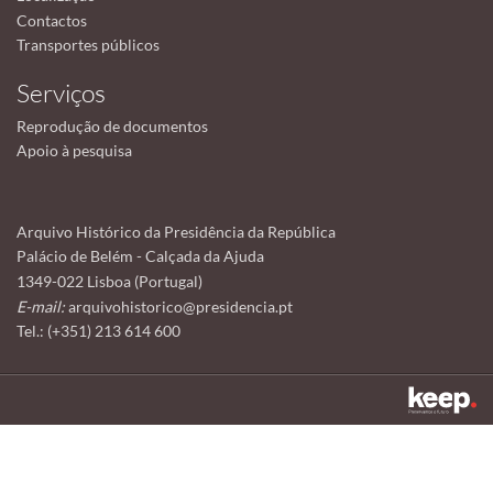
Contactos
Transportes públicos
Serviços
Reprodução de documentos
Apoio à pesquisa
Arquivo Histórico da Presidência da República
Palácio de Belém - Calçada da Ajuda
1349-022 Lisboa (Portugal)
E-mail:
arquivohistorico@presidencia.pt
Tel.: (+351) 213 614 600
Este sítio utiliza cookies para tornar a sua utilização mais agradável.
Ao continuar a utilizá-lo reconhece e aceita a nossa
política de cookies