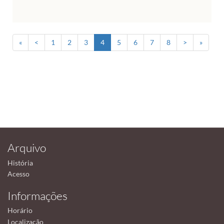
«
<
1
2
3
4
5
6
7
8
>
»
Arquivo
História
Acesso
Informações
Horário
Localização