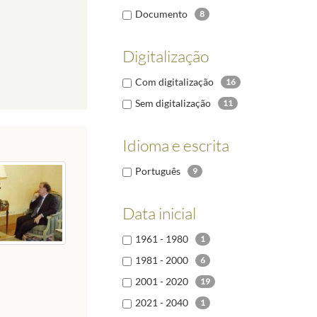
Documento
8
Digitalização
Com digitalização
16
Sem digitalização
11
Idioma e escrita
Português
9
Data inicial
1961 - 1980
1
1981 - 2000
6
2001 - 2020
19
2021 - 2040
1