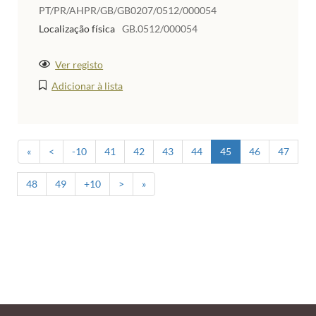
PT/PR/AHPR/GB/GB0207/0512/000054
Localização física
GB.0512/000054
Ver registo
Adicionar à lista
«
<
-10
41
42
43
44
45
46
47
48
49
+10
>
»