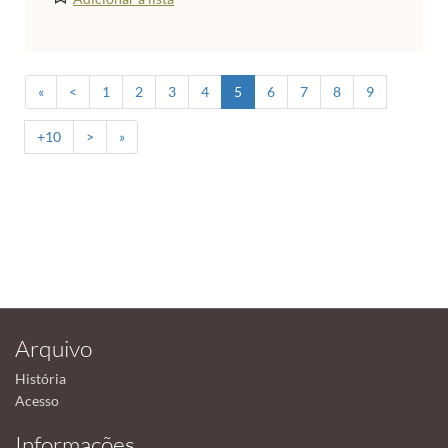
«
<
1
2
3
4
5
6
7
8
9
+10
>
»
Arquivo
História
Acesso
Informações