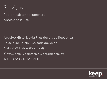
Serviços
Reprodução de documentos
Apoio à pesquisa
Arquivo Histórico da Presidência da República
Palácio de Belém - Calçada da Ajuda
1349-022 Lisboa (Portugal)
E-mail:
arquivohistorico@presidencia.pt
Tel.: (+351) 213 614 600
Este sítio utiliza cookies para tornar a sua utilização mais agradável.
Ao continuar a utilizá-lo reconhece e aceita a nossa
política de cookies
Aceitar