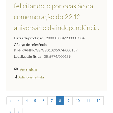
felicitando-o por ocasião da
comemoração do 224.º
aniversário da independênci...
Datas de produção
2000-07-04/2000-07-04
Código de referência
PT/PR/AHPR/GB/GB0102/5974/000159
Localização física
GB.5974/000159
Ver registo
Adicionar à lista
«
<
4
5
6
7
8
9
10
11
12
>
»