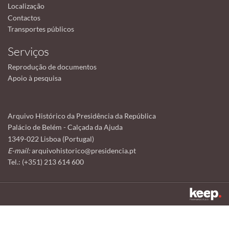
Localização
Contactos
Transportes públicos
Serviços
Reprodução de documentos
Apoio à pesquisa
Arquivo Histórico da Presidência da República
Palácio de Belém - Calçada da Ajuda
1349-022 Lisboa (Portugal)
E-mail:
arquivohistorico@presidencia.pt
Tel.: (+351) 213 614 600
Este sítio utiliza cookies para tornar a sua utilização mais agradável.
Ao continuar a utilizá-lo reconhece e aceita a nossa
política de cookies