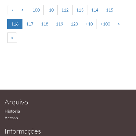
«
<
-100
-10
112
113
114
115
116
117
118
119
120
+10
+100
>
»
Arquivo
História
Acesso
Informações