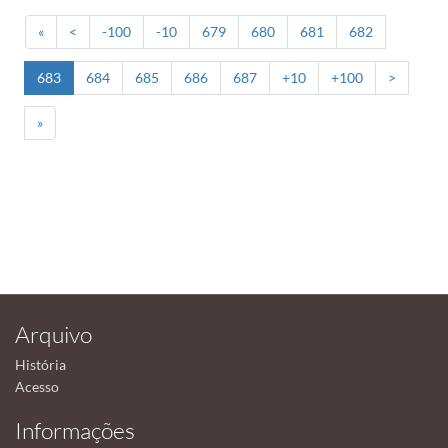
«
<
-100
-10
679
680
681
682
683
684
685
686
687
+10
+100
>
»
Arquivo
História
Acesso
Informações