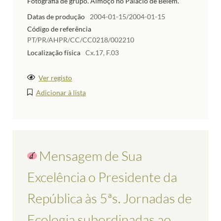
Fotografia de grupo. Almoço no Palácio de Belém.
Datas de produção
2004-01-15/2004-01-15
Código de referência
PT/PR/AHPR/CC/CC0218/002210
Localização física
Cx.17, F.03
Ver registo
Adicionar à lista
Mensagem de Sua
Excelência o Presidente da
República às 5ªs. Jornadas de
Ecologia subordinadas ao