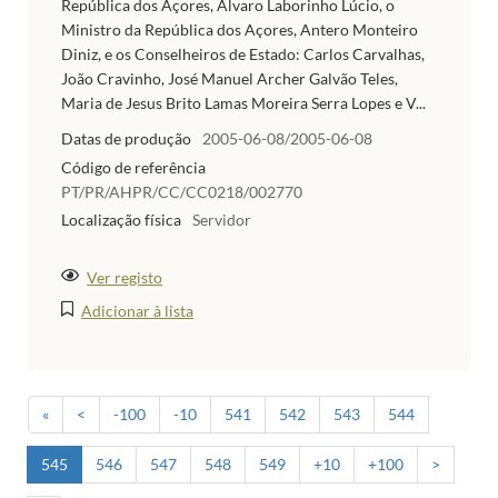
República dos Açores, Álvaro Laborinho Lúcio, o
Ministro da República dos Açores, Antero Monteiro
Diniz, e os Conselheiros de Estado: Carlos Carvalhas,
João Cravinho, José Manuel Archer Galvão Teles,
Maria de Jesus Brito Lamas Moreira Serra Lopes e V...
Datas de produção
2005-06-08/2005-06-08
Código de referência
PT/PR/AHPR/CC/CC0218/002770
Localização física
Servidor
Ver registo
Adicionar à lista
«
<
-100
-10
541
542
543
544
545
546
547
548
549
+10
+100
>