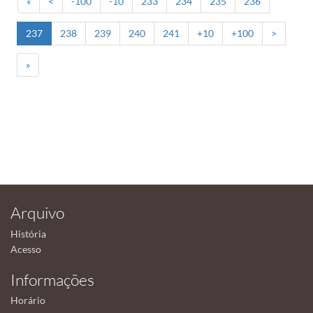
«
<
-100
-10
233
234
235
236
237
238
239
240
241
+10
+100
>
»
Arquivo
História
Acesso
Informações
Horário