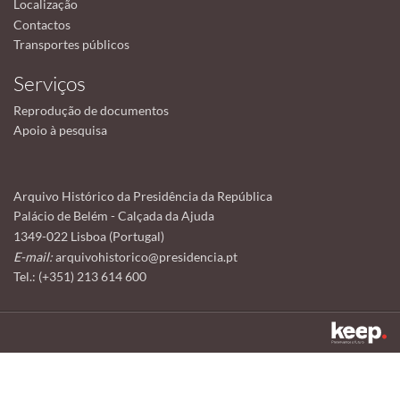
Localização
Contactos
Transportes públicos
Serviços
Reprodução de documentos
Apoio à pesquisa
Arquivo Histórico da Presidência da República
Palácio de Belém - Calçada da Ajuda
1349-022 Lisboa (Portugal)
E-mail:
arquivohistorico@presidencia.pt
Tel.: (+351) 213 614 600
Este sítio utiliza cookies para tornar a sua utilização mais agradável.
Ao continuar a utilizá-lo reconhece e aceita a nossa
política de cookies