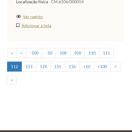
Localização física
CM.6106/000054
Ver registo
Adicionar à lista
«
<
-100
-10
108
109
110
111
112
113
114
115
116
+10
+100
>
»